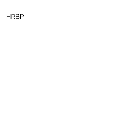
HRBP
深圳 福田
综合管培生
深圳 福田
商务拓展经理